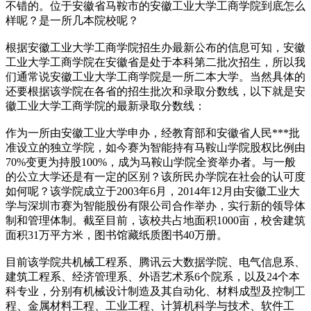
不错的。位于安徽省马鞍市的安徽工业大学工商学院到底怎么
样呢？是一所几本院校呢？
根据安徽工业大学工商学院招生办最新公布的信息可知，安徽
工业大学工商学院在安徽省是处于本科第二批次招生，所以我
们通常说安徽工业大学工商学院是一所二本大学。当然具体的
还要根据该学院在各省的招生批次和录取分数线，以下就是安
徽工业大学工商学院的最新录取分数线：
作为一所由安徽工业大学申办，经教育部和安徽省人民***批
准设立的独立学院，如今赛为智能持有马鞍山学院股权比例由
70%变更为持股100%，成为马鞍山学院全资举办者。与一般
的公立大学还是有一定的区别？该所民办学院在社会的认可度
如何呢？该学院成立于2003年6月，2014年12月由安徽工业大
学与深圳市赛为智能股份有限公司合作举办，实行新的领导体
制和管理体制。截至目前，该校共占地面积1000亩，校舍建筑
面积31万平方米，图书馆藏纸质图书40万册。
目前该学院共机械工程系、腾讯云大数据学院、电气信息系、
建筑工程系、经济管理系、外语艺术系6个院系，以及24个本
科专业，分别有机械设计制造及其自动化、材料成型及控制工
程、金属材料工程、工业工程、计算机科学与技术、软件工