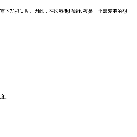
到零下73摄氏度。因此，在珠穆朗玛峰过夜是一个噩梦般的想
氏度。