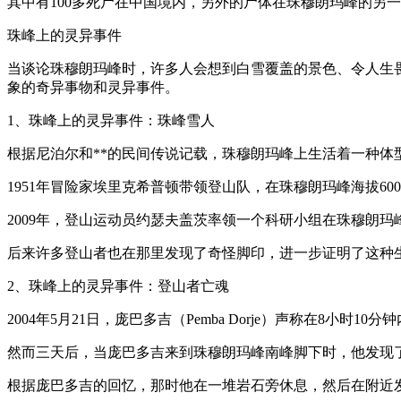
其中有100多死尸在中国境内，另外的尸体在珠穆朗玛峰的另
珠峰上的灵异事件
当谈论珠穆朗玛峰时，许多人会想到白雪覆盖的景色、令人生
象的奇异事物和灵异事件。
1、珠峰上的灵异事件：珠峰雪人
根据尼泊尔和**的民间传说记载，珠穆朗玛峰上生活着一种体
1951年冒险家埃里克希普顿带领登山队，在珠穆朗玛峰海拔60
2009年，登山运动员约瑟夫盖茨率领一个科研小组在珠穆朗玛
后来许多登山者也在那里发现了奇怪脚印，进一步证明了这种生
2、珠峰上的灵异事件：登山者亡魂
2004年5月21日，庞巴多吉（Pemba Dorje）声称在8
然而三天后，当庞巴多吉来到珠穆朗玛峰南峰脚下时，他发现
根据庞巴多吉的回忆，那时他在一堆岩石旁休息，然后在附近