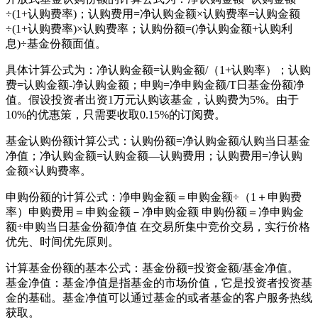
÷(1+认购费率)；认购费用=净认购金额×认购费率=认购金额
÷(1+认购费率)×认购费率；认购份额=(净认购金额+认购利
息)÷基金份额面值。
具体计算公式为：净认购金额=认购金额/（1+认购率）；认购
费=认购金额-净认购金额；申购=净申购金额/T日基金份额净
值。假设投资者出资1万元认购该基金，认购费为5%。由于
10%的优惠策，只需要收取0.15%的订阅费。
基金认购份额计算公式：认购份额=净认购金额/认购当日基金
净值；净认购金额=认购金额—认购费用；认购费用=净认购
金额×认购费率。
申购份额的计算公式：净申购金额＝申购金额÷（1＋申购费
率）申购费用＝申购金额－净申购金额 申购份额＝净申购金
额÷申购当日基金份额净值 在交易所集中竞价交易，实行价格
优先、时间优先原则。
计算基金份额的基本公式：基金份额=投资金额/基金净值。
基金净值：基金净值是指基金的市场价值，它是投资者投资基
金的基础。基金净值可以通过基金的或者基金的客户服务热线
获取。