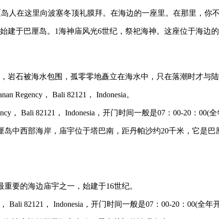
巴厘岛人在这里向波塞冬顶礼膜拜。在海边的一座里。在那里，你
始建于巴厘岛。1海神庙风光6世纪，祭祀海神。这座位于海边
时，岩石被海水包围，孤零零地矗立在海水中，只在落潮时才与
gency， Bali 82121， Indonesia。
ncy， Bali 82121， Indonesia，开门时间一般是07：00-20：00
厘岛中西部海岸，庙宇位于塔巴南，距丹帕沙约20千米，它是巴厘岛最著名
岛最重要的海边庙宇之一，始建于16世纪。
， Bali 82121， Indonesia，开门时间一般是07：00-20：00(全