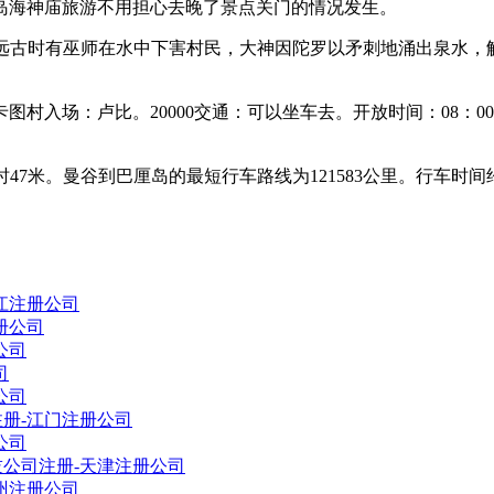
岛海神庙旅游不用担心去晚了景点关门的情况发生。
寺据说远古时有巫师在水中下害村民，大神因陀罗以矛刺地涌出泉
村入场：卢比。20000交通：可以坐车去。开放时间：08：00-
小时47米。曼谷到巴厘岛的最短行车路线为121583公里。行车时
江注册公司
册公司
公司
司
公司
册-江门注册公司
公司
公司注册-天津注册公司
州注册公司