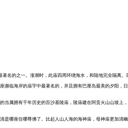
它是巴厘岛最著名的之一。涨潮时，此庙四周环绕海水，和陆地完全隔
座濒临海岸的庙宇中最著名的，并且拥有巴厘岛最美的夕阳，日
名的当属拥有千年历史的百沙基陵庙，陵庙建在阿贡火山山坡上
不清是哪座住哪尊佛了。比起人山人海的海神庙，母神庙更加清