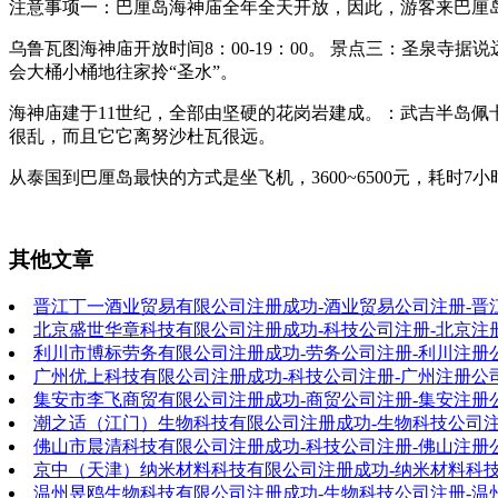
注意事项一：巴厘岛海神庙全年全天开放，因此，游客来巴厘
乌鲁瓦图海神庙开放时间8：00-19：00。 景点三：圣泉
会大桶小桶地往家拎“圣水”。
海神庙建于11世纪，全部由坚硬的花岗岩建成。：武吉半岛佩卡图
很乱，而且它它离努沙杜瓦很远。
从泰国到巴厘岛最快的方式是坐飞机，3600~6500元，耗时7
其他文章
晋江丁一酒业贸易有限公司注册成功-酒业贸易公司注册-晋
北京盛世华章科技有限公司注册成功-科技公司注册-北京注
利川市博标劳务有限公司注册成功-劳务公司注册-利川注册
广州优上科技有限公司注册成功-科技公司注册-广州注册公
集安市李飞商贸有限公司注册成功-商贸公司注册-集安注册
潮之适（江门）生物科技有限公司注册成功-生物科技公司注
佛山市晨清科技有限公司注册成功-科技公司注册-佛山注册
京中（天津）纳米材料科技有限公司注册成功-纳米材料科技
温州昱鸥生物科技有限公司注册成功-生物科技公司注册-温