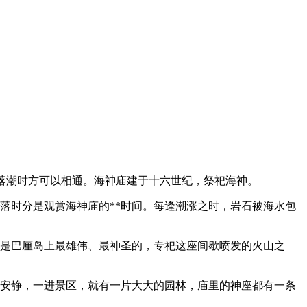
离。落潮时方可以相通。海神庙建于十六世纪，祭祀海神。
落时分是观赏海神庙的**时间。每逢潮涨之时，岩石被海水包
，是巴厘岛上最雄伟、最神圣的，专祀这座间歇喷发的火山之
幽安静，一进景区，就有一片大大的园林，庙里的神座都有一条