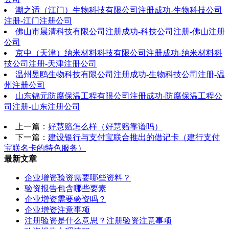
潮之适（江门）生物科技有限公司注册成功-生物科技公司
注册-江门注册公司
佛山市晨清科技有限公司注册成功-科技公司注册-佛山注册
公司
京中（天津）纳米材料科技有限公司注册成功-纳米材料科
技公司注册-天津注册公司
温州昱鸥生物科技有限公司注册成功-生物科技公司注册-温
州注册公司
山东锦元防腐保温工程有限公司注册成功-防腐保温工程公
司注册-山东注册公司
上一篇：
好慧赔怎么样（好慧赔靠谱吗）
下一篇：
建设银行与支付宝联合推出的借记卡（建行支付
宝联名卡的特色服务）
最新文章
企业增资验资需要哪些资料？
验资报告包含哪些要素
企业增资需要验资吗？
企业增资注意事项
注册验资是什么意思？注册验资注意事项