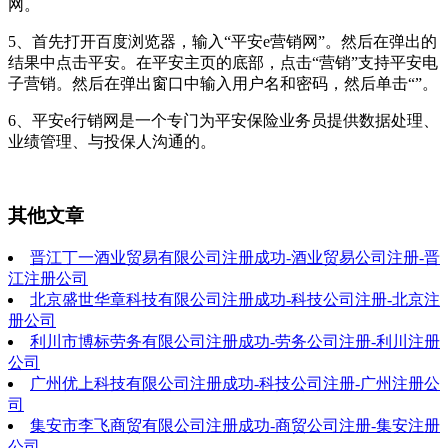
网。
5、首先打开百度浏览器，输入“平安e营销网”。然后在弹出的
结果中点击平安。在平安主页的底部，点击“营销”支持平安电
子营销。然后在弹出窗口中输入用户名和密码，然后单击“”。
6、平安e行销网是一个专门为平安保险业务员提供数据处理、
业绩管理、与投保人沟通的。
其他文章
晋江丁一酒业贸易有限公司注册成功-酒业贸易公司注册-晋
江注册公司
北京盛世华章科技有限公司注册成功-科技公司注册-北京注
册公司
利川市博标劳务有限公司注册成功-劳务公司注册-利川注册
公司
广州优上科技有限公司注册成功-科技公司注册-广州注册公
司
集安市李飞商贸有限公司注册成功-商贸公司注册-集安注册
公司