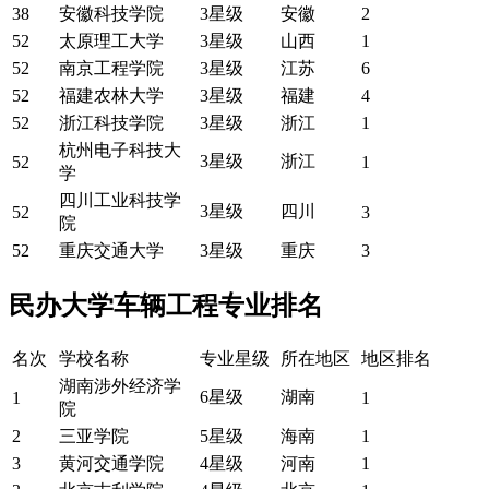
38
安徽科技学院
3星级
安徽
2
52
太原理工大学
3星级
山西
1
52
南京工程学院
3星级
江苏
6
52
福建农林大学
3星级
福建
4
52
浙江科技学院
3星级
浙江
1
杭州电子科技大
3星级
浙江
52
1
学
四川工业科技学
3星级
四川
52
3
院
52
重庆交通大学
3星级
重庆
3
民办大学车辆工程专业排名
名次
学校名称
专业星级
所在地区
地区排名
湖南涉外经济学
6星级
湖南
1
1
院
2
三亚学院
5星级
海南
1
3
黄河交通学院
4星级
河南
1