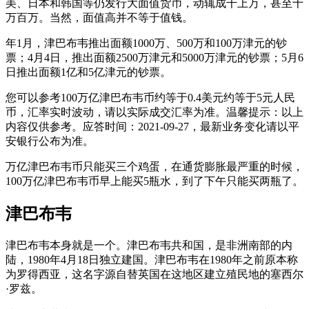
美、日本和韩国等仍发行大面值货币，动辄成千上万，甚至十
万百万。当然，面值高并不等于值钱。
年1月，津巴布韦推出面额1000万、500万和100万津元的钞
票；4月4日，推出面额2500万津元和5000万津元的钞票；5月6
日推出面额1亿和5亿津元的钞票。
您可以参考100万亿津巴布韦币约等于0.4美元约等于5元人民
币，汇率实时波动，请以实际成交汇率为准。温馨提示：以上
内容仅供参考。应答时间：2021-09-27，最新业务变化请以平
安银行公布为准。
万亿津巴布韦币只能买三个鸡蛋，在通货膨胀最严重的时候，
100万亿津巴布韦币早上能买5瓶水，到了下午只能买两瓶了。
津巴布韦
津巴布韦本身就是一个。津巴布韦共和国，是非洲南部的内
陆，1980年4月18日独立建国。津巴布韦在1980年之前原本称
为罗得西亚，这名字源自替英国在这地区建立殖民地的塞西尔
·罗兹。