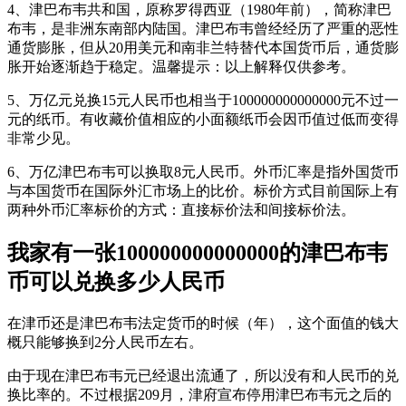
4、津巴布韦共和国，原称罗得西亚（1980年前），简称津巴
布韦，是非洲东南部内陆国。津巴布韦曾经经历了严重的恶性
通货膨胀，但从20用美元和南非兰特替代本国货币后，通货膨
胀开始逐渐趋于稳定。温馨提示：以上解释仅供参考。
5、万亿元兑换15元人民币也相当于100000000000000元不过一
元的纸币。有收藏价值相应的小面额纸币会因币值过低而变得
非常少见。
6、万亿津巴布韦可以换取8元人民币。外币汇率是指外国货币
与本国货币在国际外汇市场上的比价。标价方式目前国际上有
两种外币汇率标价的方式：直接标价法和间接标价法。
我家有一张100000000000000的津巴布韦
币可以兑换多少人民币
在津币还是津巴布韦法定货币的时候（年），这个面值的钱大
概只能够换到2分人民币左右。
由于现在津巴布韦元已经退出流通了，所以没有和人民币的兑
换比率的。不过根据209月，津府宣布停用津巴布韦元之后的